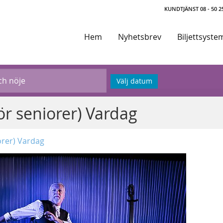
KUNDTJÄNST 08 - 50 25
Hem
Nyhetsbrev
Biljettsyste
Välj datum
ör seniorer) Vardag
orer) Vardag