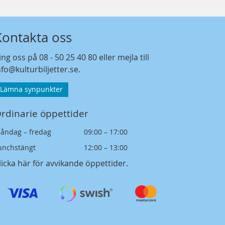
Kontakta oss
ing oss på
08 - 50 25 40 80
eller mejla till
nfo@kulturbiljetter.se
.
Lämna synpunkter
rdinarie öppettider
åndag – fredag
09:00 – 17:00
unchstängt
12:00 – 13:00
licka här för avvikande öppettider
.