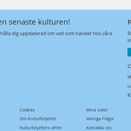
den senaste kulturen!
t hålla dig uppdaterad om vad som händer hos våra
R
i
O
M
L
K
Cookies
Mina sidor
Om Kulturbiljetter
Vanliga frågor
Kulturbiljetters APIer
Kontakta oss