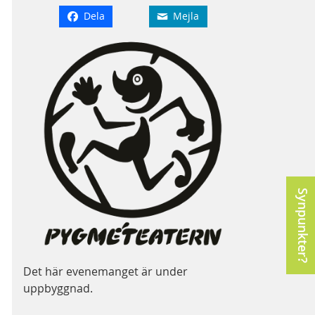
Dela
Mejla
Synpunkter?
Det här evenemanget är under
uppbyggnad.