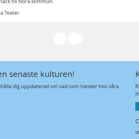
tack till Nora kommun.
a Teater.
den senaste kulturen!
t hålla dig uppdaterad om vad som händer hos våra
R
i
O
M