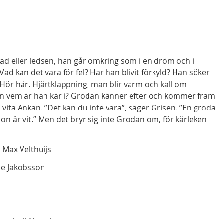
ad eller ledsen, han går omkring som i en dröm och i
ad kan det vara för fel? Har han blivit förkyld? Han söker
”Hör här. Hjärtklappning, man blir varm och kall om
en vem är han kär i? Grodan känner efter och kommer fram
a vita Ankan. ”Det kan du inte vara”, säger Grisen. ”En groda
hon är vit.” Men det bryr sig inte Grodan om, för kärleken
 Max Velthuijs
e Jakobsson