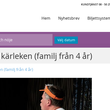
KUNDTJÄNST 08 - 50 25
Hem
Nyhetsbrev
Biljettsyste
Välj datum
rleken (familj från 4 år)
(familj från 4 år)