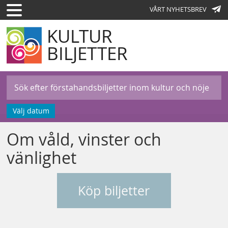
VÅRT NYHETSBREV
KULTUR
BILJETTER
Välj datum
Om våld, vinster och
vänlighet
Köp biljetter