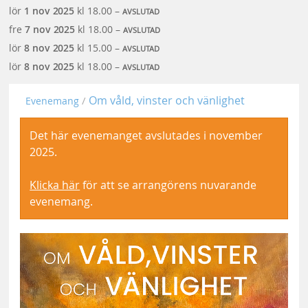
lör
1 nov
2025
kl 18.00 –
AVSLUTAD
fre
7 nov
2025
kl 18.00 –
AVSLUTAD
lör
8 nov
2025
kl 15.00 –
AVSLUTAD
lör
8 nov
2025
kl 18.00 –
AVSLUTAD
Om våld, vinster och vänlighet
Evenemang
Det här evenemanget avslutades i november
2025.
Klicka här
för att se arrangörens nuvarande
evenemang.